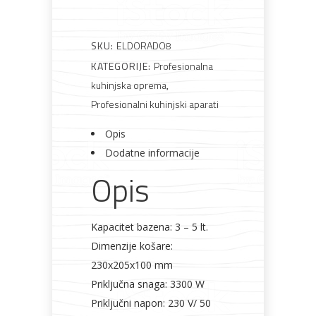
SKU:
ELDORADO8
Bijela
Metalna
Elektromaterijal
Vijčana
Okovi
KATEGORIJE:
Profesionalna
tehnika
galanterija
roba
za
kuhinjska oprema
,
namještaj
Profesionalni kuhinjski aparati
Opis
Dodatne informacije
Bicikli
Opis
Kapacitet bazena: 3 – 5 lt.
Dimenzije košare:
230x205x100 mm
Priključna snaga: 3300 W
Priključni napon: 230 V/ 50