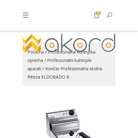
0
Početna
/
Profesionalna kuhinjska
oprema
/
Profesionalni kuhinjski
aparati
/ Končar Profesionalna stolna
friteza ELDORADO 8