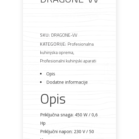
Rasvjeta
Boje i
Građevinski
Vodomaterijal
Vrata i
lakovi
materijali
dovratnici
SKU:
DRAGONE-VV
KATEGORIJE:
Profesionalna
Bijela
Metalna
Elektromaterijal
Vijčana
Okovi
kuhinjska oprema
,
tehnika
galanterija
roba
za
namještaj
Profesionalni kuhinjski aparati
Opis
Dodatne informacije
Opis
Bicikli
Priključna snaga: 450 W / 0,6
Hp
Priključni napon: 230 V / 50