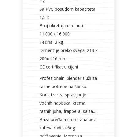
Hz
Sa PVC posudom kapaciteta
1,5 lt
Broj okretaja u minuti:
11.000 / 16.000
Težina: 3 kg
Dimenzije preko svega: 213 x
200x 416 mm
CE certifikat u cijeni
Profesionalni blender služi za
razne potrebe na šanku.
Koristi se za spravljanje
voćnih napitaka, krema,
raznih juha, frappe-a, salsa…
Baza uređaja cromirana bez
kuteva radi lakšeg
održavanja. Motor sa