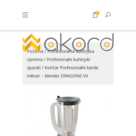
0
Početna
/
Profesionalna kuhinjska
oprema
/
Profesionalni kuhinjski
aparati
/ Končar Profesionalni barski
mikser – blender DRAGONE-VV