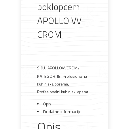
poklopcem
APOLLO VV
CROM
Bijela
Metalna
Elektromaterijal
Vijčana
Okovi
tehnika
galanterija
roba
za
namještaj
SKU:
APOLLOVVCROM2
KATEGORIJE:
Profesionalna
Bicikli
kuhinjska oprema
,
Profesionalni kuhinjski aparati
Opis
Dodatne informacije
Opis