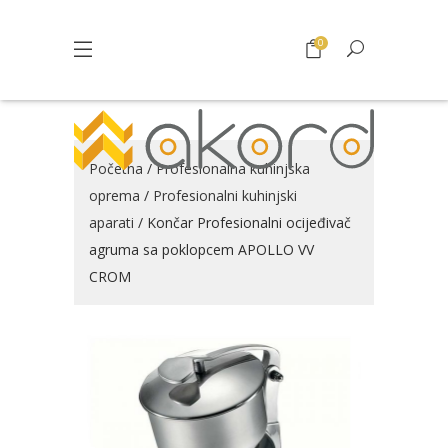
0
Početna
/
Profesionalna kuhinjska
oprema
/
Profesionalni kuhinjski
aparati
/ Končar Profesionalni ocijeđivač
agruma sa poklopcem APOLLO VV
CROM