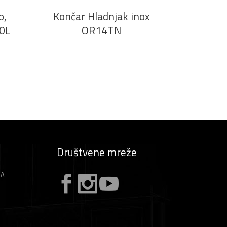
o,
Končar Hladnjak inox
60L
OR14TN
Društvene mreže
ZA