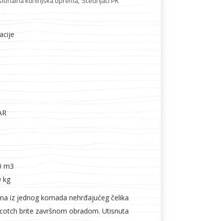
sionalna kuhinjska oprema
,
Štednjaci PK
acije
Boje i lakovi
AR
l
Vijčana roba
0 m3
0 kg
na iz jednog komada nehrđajućeg čelika
scotch brite završnom obradom. Utisnuta