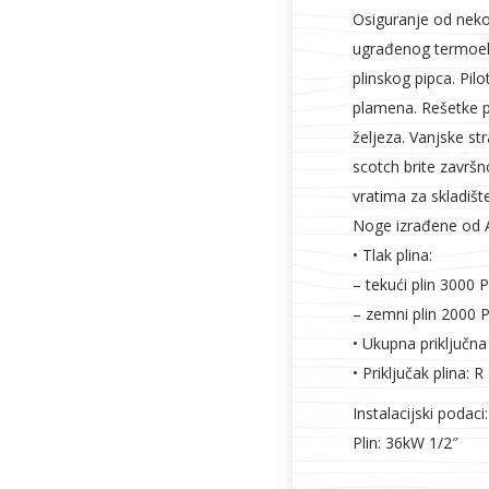
Osiguranje od nekon
ugrađenog termoel
plinskog pipca. Pi
plamena. Rešetke p
željeza. Vanjske st
scotch brite završ
vratima za skladišt
Noge izrađene od A
• Tlak plina:
– tekući plin 3000 
– zemni plin 2000 
• Ukupna priključna
• Priključak plina: R
Instalacijski podaci:
Plin: 36kW 1/2″