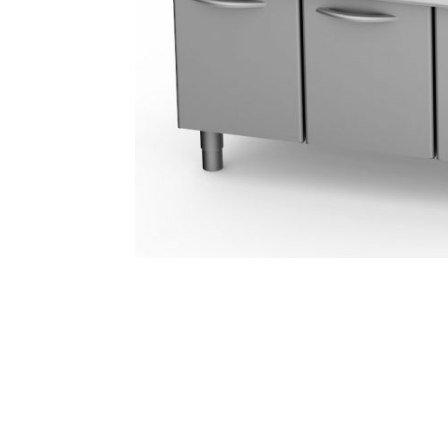
AKCIJA!
Pločasti
materijali
Građevinski
Vodomaterijal
materijali