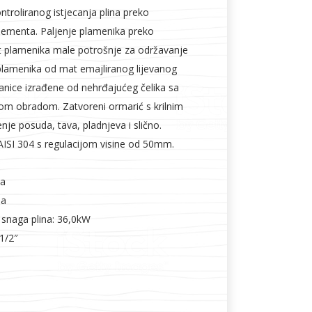
troliranog istjecanja plina preko
ementa. Paljenje plamenika preko
lot plamenika male potrošnje za održavanje
lamenika od mat emajliranog lijevanog
ranice izrađene od nehrđajućeg čelika sa
nom obradom. Zatvoreni ormarić s krilnim
enje posuda, tava, pladnjeva i slično.
ISI 304 s regulacijom visine od 50mm.
Pa
Pa
 snaga plina: 36,0kW
 1/2″