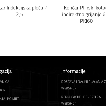
ar Indukcijska ploča PI
Končar Plinski kota
2,5
indirektno grijanje 
PKI60
gacija
Informacije
VNICA
DOSTAVA I NAČINI PLAĆANJA 
WEBSHOP
HOP
REKLAMACIJE I POVRATI ZA
ŠTAJ PO MJERI
WEBSHOP