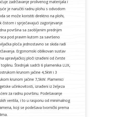
uje zadržavanje prolivenog materijala i
guće je naručiti radnu plohu s odvodom
oda se može koristiti direktno na plohi,
ek čistom i sprječavajući zagorijevanje
adna površina sa zaobljenim prednjim
nica pod pravim kutom za savršeno
ravljačka ploča jednostavno se skida radi
održavanja. Ergonomski oblikovan sustav
na upravljačkoj ploči izrađeni od čvrste
 toplinu. Štednjak sadrži 6 plamenika LUX,
ostrukom krunom jačine 4,5kW i 3
ukom krunom jačine 7,5kW. Plamenici
etske učinkovitosti, izrađeni iz željeza
vršćeni za radnu površinu. Podešavanje
kih ventila, i to u rasponu od minimalnog
amena, koji se podešava tvornički prema
dima.