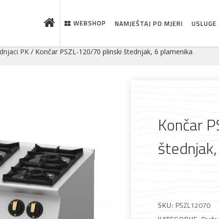
WEBSHOP
NAMJEŠTAJ PO MJERI
USLUGE
dnjaci PK
/ Končar PSZL-120/70 plinski štednjak, 6 plamenika
Končar P
štednjak,
 što je novo u ponudi
SKU:
PSZL12070