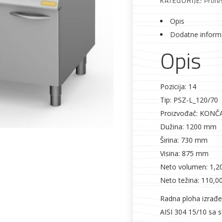
KATEGORIJE:
Profe
Opis
Dodatne inform
Opis
Alati i pribor
Vrt i okućnica
Zaštitna
Rasvjeta
odjeća
Pozicija: 14
Tip: PSZ-L_120/70
Proizvođač: KONČ
Dužina: 1200 mm
Širina: 730 mm
Visina: 875 mm
Vrata i
Bijela tehnika
Metalna
Elektromaterija
dovratnici
galanterija
Neto volumen: 1,2
Neto težina: 110,0
Radna ploha izrađe
AISI 304 15/10 sa 