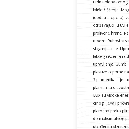
radna ploha omoguć
lakše čišćenje. Mo
(dodatna opcija): v
održavajući ju uvij
prolivene hrane. R
rubom. Rubovi stra
slaganje linije. Up
lakšeg čišćenja i 
upravljanja. Gumbi 
plastike otporne na
3 plamenika s jedn
plamenika s dvostr
LUX su visoke energ
crnog lijeva i prič
plamena preko plins
do maksimalnog pl
utvrđenim standar