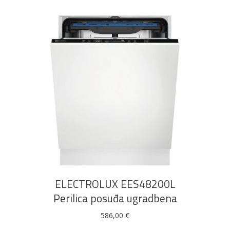
DODAJ U KOŠARICU
ELECTROLUX EES48200L
Perilica posuđa ugradbena
586,00
€