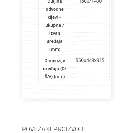
1600/1400
Duljina
odvodne
cijevi –
ukupna /
izvan
uređaja
(mm)
550x448x815
Dimenzije
uređaja (D/
Š/V) (mm)
POVEZANI PROIZVODI