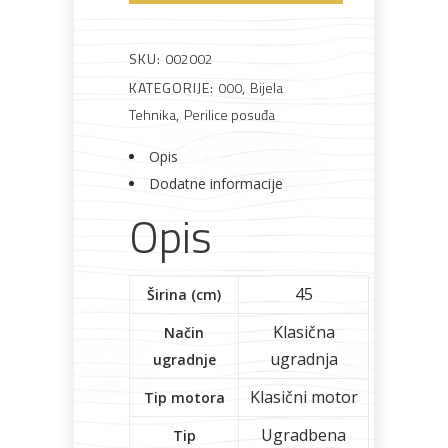
Bicikli
Potpuno
ugradbena
SKU:
002002
perilica
KATEGORIJE:
000
,
Bijela
posuđa
Tehnika
,
Perilice posuđa
količina
Opis
Dodatne informacije
Opis
45
Širina (cm)
Klasična
Način
ugradnja
ugradnje
Klasični motor
Tip motora
Ugradbena
Tip