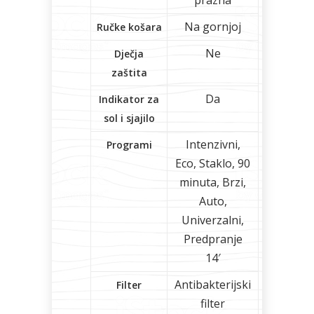
prazna
Na gornjoj
Ručke košara
Ne
Dječja
zaštita
Da
Indikator za
sol i sjajilo
Intenzivni,
Programi
Eco, Staklo, 90
minuta, Brzi,
Auto,
Univerzalni,
Predpranje
14′
Antibakterijski
Filter
filter