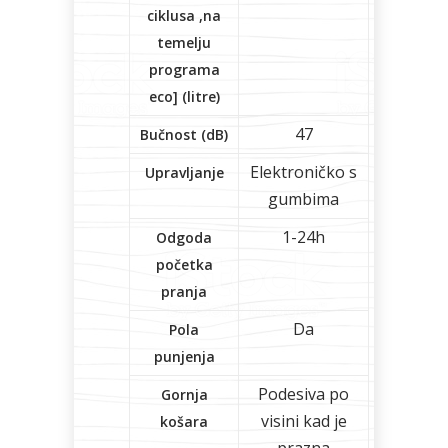
ciklusa ,na
temelju
programa
eco] (litre)
47
Bučnost (dB)
Elektroničko s
Upravljanje
gumbima
1-24h
Odgoda
početka
pranja
Da
Pola
punjenja
Podesiva po
Gornja
visini kad je
košara