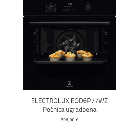
DODAJ U KOŠARICU
ELECTROLUX EOD6P77WZ
Pećnica ugradbena
596,00
€