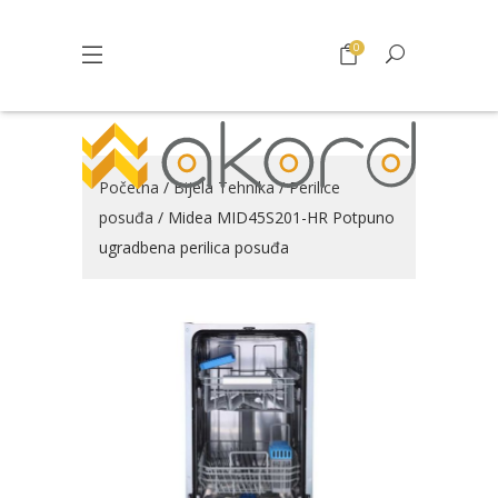
0
Početna
/
Bijela Tehnika
/
Perilice
posuđa
/ Midea MID45S201-HR Potpuno
ugradbena perilica posuđa