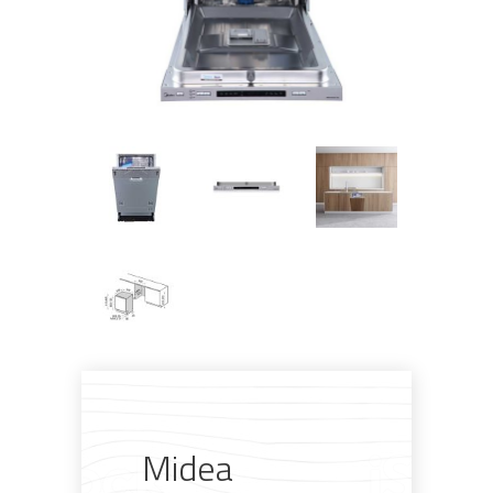
Pogledajte što je novo
u ponudi
Midea