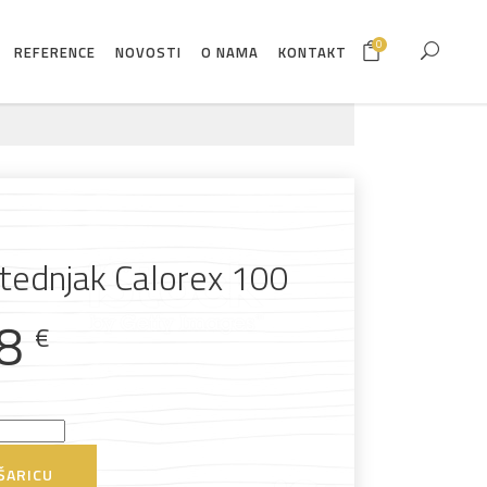
0
REFERENCE
NOVOSTI
O NAMA
KONTAKT
tednjak Calorex 100
38
€
ŠARICU