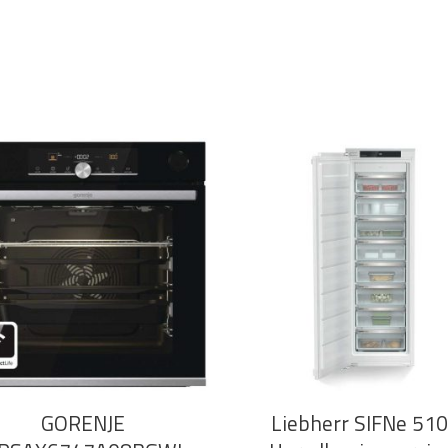
DODAJ U KOŠARICU
DODAJ U KOŠARICU
GORENJE
Liebherr SIFNe 51