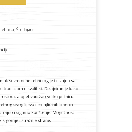
Boje i lakovi
 Tehnika
,
Štednjaci
acije
l
Vijčana roba
njak suvremene tehnologije i dizajna sa
radicijom u kvaliteti. Dizajniran je kako
rostora, a opet zadržao veliku pećnicu.
etnog sivog lijeva i emajliranih limenih
otrajno i sigurno korištenje. Mogućnost
 s gornje i stražnje strane.