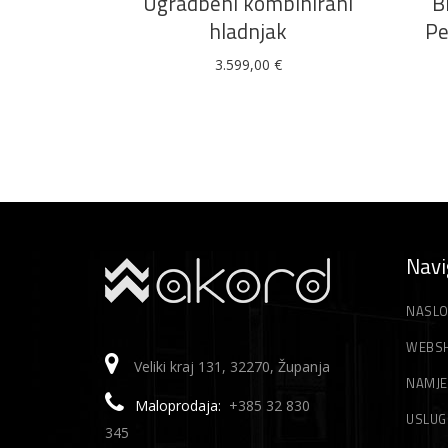
Ugradbeni kombinirani
B
hladnjak
Pe
3.599,00
€
Navi
NASLO
WEBS
Veliki kraj 131, 32270, Županja
NAMJE
Maloprodaja:
+385 32 830
USLUG
345