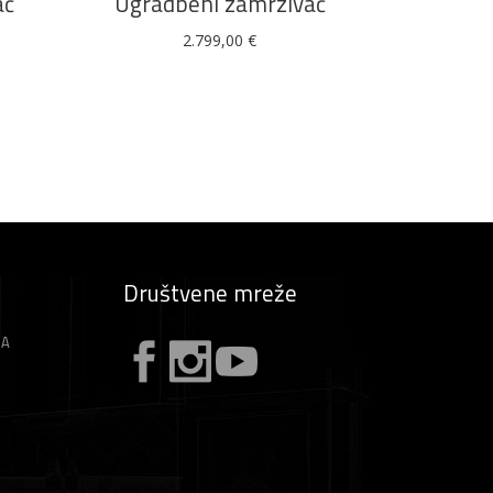
ač
Ugradbeni zamrzivač
2.799,00
€
Društvene mreže
ZA