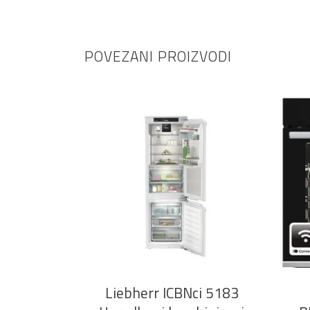
POVEZANI PROIZVODI
DODAJ U KOŠARICU
Liebherr ICBNci 5183