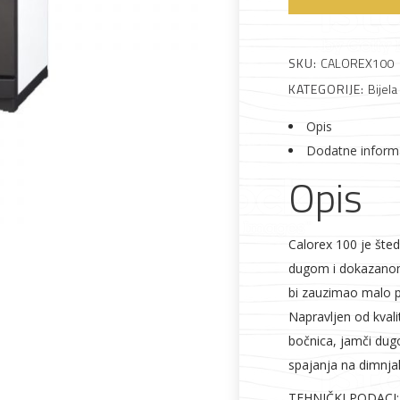
Calorex
100
količina
SKU:
CALOREX100
Alati i pribor
Vrt i okućnica
Zaštitna
Rasvjeta
KATEGORIJE:
Bijela
odjeća
Opis
Dodatne inform
Opis
Vrata i
Bijela tehnika
Metalna
Elektromaterija
Calorex 100 je šted
dovratnici
galanterija
dugom i dokazanom t
bi zauzimao malo p
Napravljen od kvalit
bočnica, jamči dug
spajanja na dimnjak
TEHNIČKI PODACI: