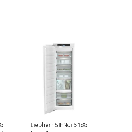
DODAJ U KOŠARICU
08
Liebherr SIFNdi 5188