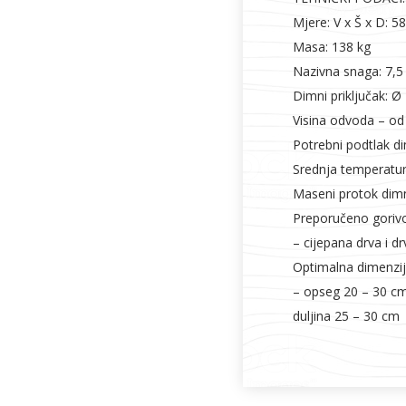
Mjere: V x Š x D: 
Masa: 138 kg
Nazivna snaga: 7,
Dimni priključak: 
Visina odvoda – o
Potrebni podtlak d
Srednja temperatura
Maseni protok dimn
Preporučeno gorivo
– cijepana drva i dr
Optimalna dimenzij
– opseg 20 – 30 c
duljina 25 – 30 cm