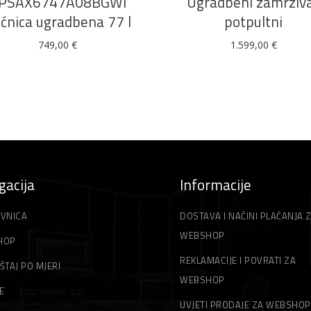
PSAX6747A08BGWI
Ugradbeni zamrziv
ćnica ugradbena 77 l
potpultni
749,00
€
1.599,00
€
gacija
Informacije
VNICA
DOSTAVA I NAČINI PLAĆANJA 
WEBSHOP
HOP
REKLAMACIJE I POVRATI ZA
ŠTAJ PO MJERI
WEBSHOP
E
UVJETI PRODAJE ZA WEBSHOP