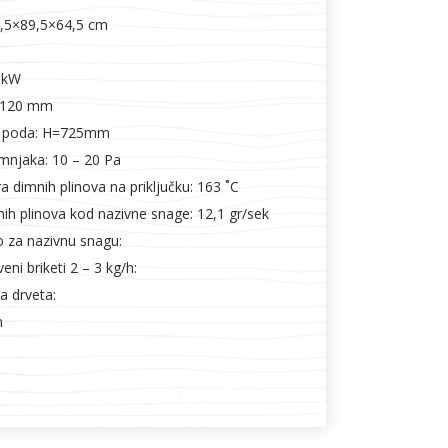
58,5×89,5×64,5 cm
5 kW
Ø 120 mm
d poda: H=725mm
imnjaka: 10 – 20 Pa
 dimnih plinova na priključku: 163 ˚C
ih plinova kod nazivne snage: 12,1 gr/sek
 za nazivnu snagu:
veni briketi 2 – 3 kg/h:
a drveta:
m