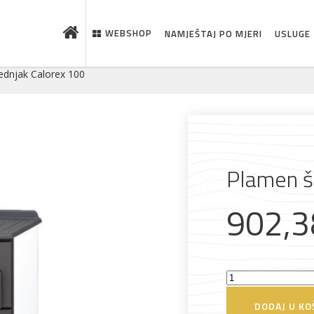
WEBSHOP
NAMJEŠTAJ PO MJERI
USLUGE
ednjak Calorex 100
Plamen š
902,
 što je novo u ponudi
Plamen
štednjak
DODAJ U KO