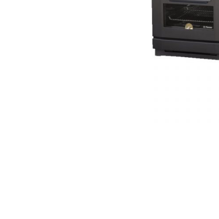
AKCIJA!
Pločasti
materijali
Građevinski
Vodomaterijal
materijali
Okovi za
Bicikli