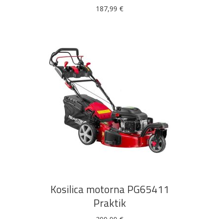
187,99
€
DODAJ U KOŠARICU
Kosilica motorna PG65411
Praktik