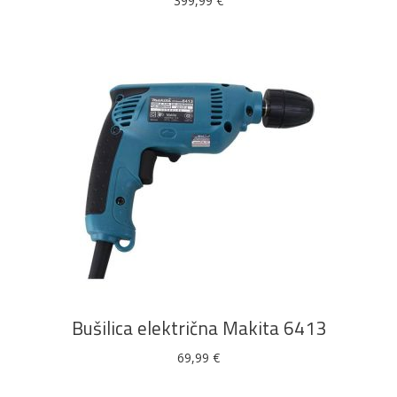
399,99
€
DODAJ U KOŠARICU
Bušilica električna Makita 6413
69,99
€