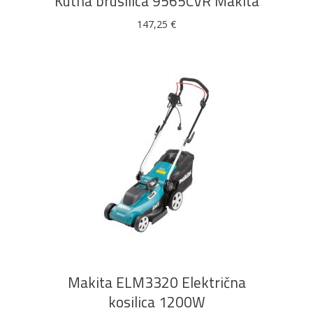
Kutna brusilica 9565CVR Makita
147,25
€
DODAJ U KOŠARICU
Makita ELM3320 Električna
kosilica 1200W