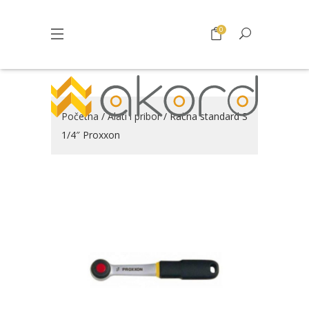
0
Početna
/
Alati i pribor
/ Račna standard S
1/4″ Proxxon