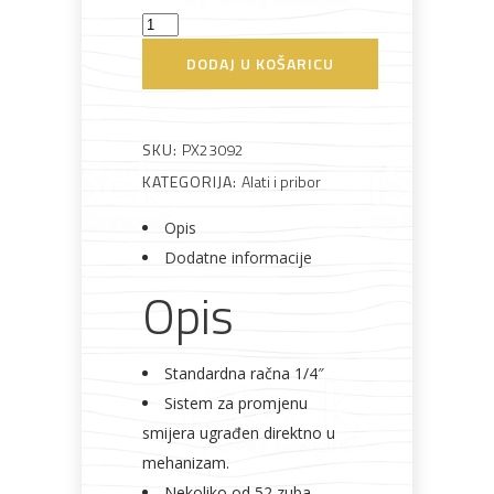
Račna
standard
DODAJ U KOŠARICU
S
Bijela
Metalna
Elektromaterijal
Vijčana
Okovi
tehnika
galanterija
roba
za
1/4"
namještaj
Proxxon
SKU:
PX23092
količina
KATEGORIJA:
Alati i pribor
Opis
Dodatne informacije
Bicikli
Opis
Standardna račna 1/4″
Sistem za promjenu
smijera ugrađen direktno u
mehanizam.
Nekoliko od 52 zuba