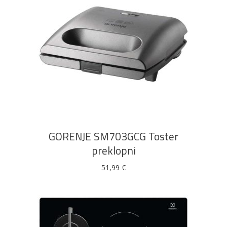
DODAJ U KOŠARICU
GORENJE SM703GCG Toster
preklopni
51,99
€