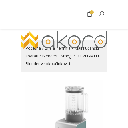
0
Početna
/
Bijela Tehnika
/
Mali kućanski
aparati
/
Blenderi
/ Smeg BLC02EGMEU
Blender visokoučinkoviti