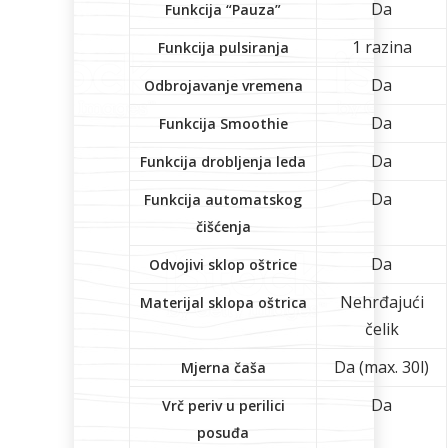
Da
Funkcija “Pauza”
1 razina
Funkcija pulsiranja
Da
Odbrojavanje vremena
Da
Funkcija Smoothie
Da
Funkcija drobljenja leda
Da
Funkcija automatskog
čišćenja
Da
Odvojivi sklop oštrice
Nehrđajući
Materijal sklopa oštrica
čelik
Da (max. 30l)
Mjerna čaša
Da
Vrč periv u perilici
posuđa