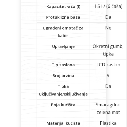
1.5 l / (6 čaša)
Kapacitet vrča (l)
Da
Protuklizna baza
Ne
Ugrađeni omotač za
kabel
Okretni gumb,
Upravljanje
tipka
LCD zaslon
Tip zaslona
9
Broj brzina
Da
Tipka
Uključivanje/Isključivanje
Smaragdno
Boja kućišta
zelena mat
Plastika
Materijal kućišta