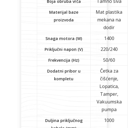
Tamno siva
Boja obruba vrča
Mat plastika
Materijal baze
mekana na
proizvoda
dodir
1400
Snaga motora (W)
220/240
Priključni napon (V)
50/60
Frekvencija (Hz)
Četka za
Dodatni pribor u
čišćenje,
kompletu
Lopatica,
Tamper,
Vakuumska
pumpa
1000
Duljina priključnog