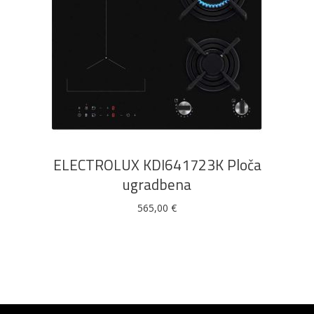
DODAJ U KOŠARICU
ELECTROLUX KDI641723K Ploča
ugradbena
565,00
€