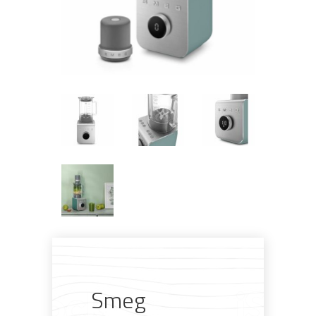
Pogledajte što je novo
u ponudi
Smeg