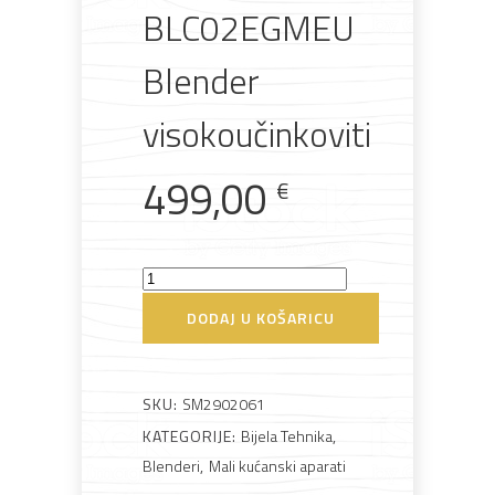
BLC02EGMEU
AKCIJA!
Pločasti
Alati i
Vrt i
Zaštitna
Blender
materijali
pribor
okućnica
odjeća
visokoučinkoviti
499,00
€
Rasvjeta
Boje i
Građevinski
Vodomaterijal
Vrata i
lakovi
materijali
dovratnici
Smeg
BLC02EGMEU
DODAJ U KOŠARICU
Blender
visokoučinkoviti
Bijela
Metalna
Elektromaterijal
Vijčana
Okovi
količina
tehnika
galanterija
roba
za
SKU:
SM2902061
namještaj
KATEGORIJE:
Bijela Tehnika
,
Blenderi
,
Mali kućanski aparati