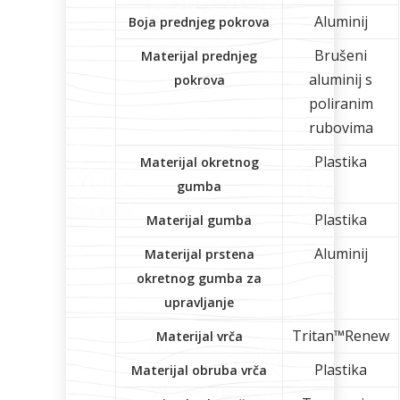
Aluminij
Boja prednjeg pokrova
Brušeni
Materijal prednjeg
aluminij s
pokrova
poliranim
rubovima
Plastika
Materijal okretnog
gumba
Plastika
Materijal gumba
Aluminij
Materijal prstena
okretnog gumba za
upravljanje
Tritan™Renew
Materijal vrča
Plastika
Materijal obruba vrča