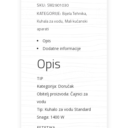
vodu
SKU:
SM2901030
količina
KATEGORIJE:
Bijela Tehnika
,
Kuhala za vodu
,
Mali kućanski
aparati
Opis
Dodatne informacije
Opis
TIP
Kategorija: Doručak
Obitelj proizvoda: Čajnici za
vodu
Tip: Kuhalo za vodu Standard
Snaga: 1400 W
ESTETIKA