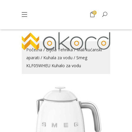
0
Početna
/
Bijela Tehnika
/
Mali kućanski
aparati
/
Kuhala za vodu
/ Smeg
KLF05WHEU Kuhalo za vodu