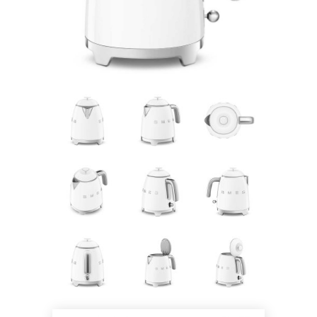
Pogledajte što je novo
u ponudi
AKCIJA!
Pločasti
Alati i
Vrt i
Zaštitna
materijali
pribor
okućnica
odjeća