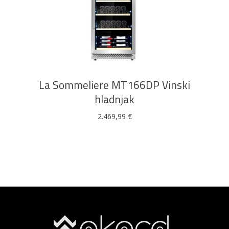
DODAJ U KOŠARICU
La Sommeliere MT166DP Vinski
hladnjak
2.469,99
€