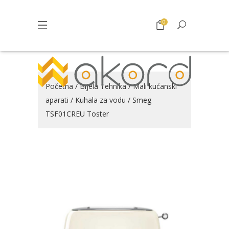
0
Početna
/
Bijela Tehnika
/
Mali kućanski
aparati
/
Kuhala za vodu
/ Smeg
TSF01CREU Toster