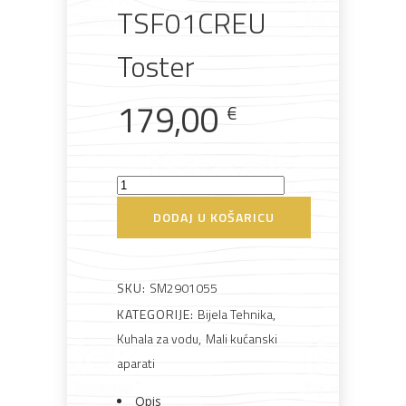
TSF01CREU
Toster
Rasvjeta
Boje i
Građevinski
Vodomaterijal
Vrata i
179,00
lakovi
materijali
dovratnici
€
Smeg
TSF01CREU
DODAJ U KOŠARICU
Bijela
Metalna
Elektromaterijal
Vijčana
Okovi
Toster
tehnika
galanterija
roba
za
namještaj
količina
SKU:
SM2901055
KATEGORIJE:
Bijela Tehnika
,
Kuhala za vodu
,
Mali kućanski
Bicikli
aparati
Opis