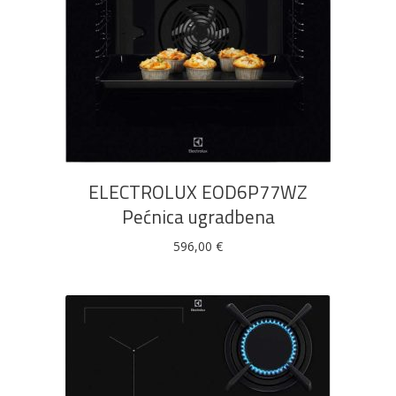
DODAJ U KOŠARICU
ELECTROLUX EOD6P77WZ
Pećnica ugradbena
596,00
€