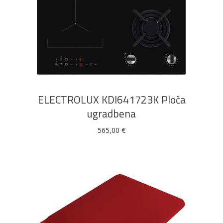
DODAJ U KOŠARICU
ELECTROLUX KDI641723K Ploča
ugradbena
565,00
€