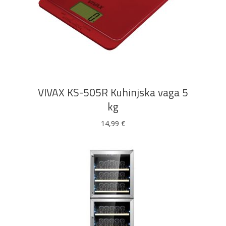
DODAJ U KOŠARICU
VIVAX KS-505R Kuhinjska vaga 5
kg
14,99
€