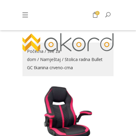
0
Početna
/
Sve za
dom
/
Namještaj
/ Stolica radna Bullet
GC tkanina crveno-crna