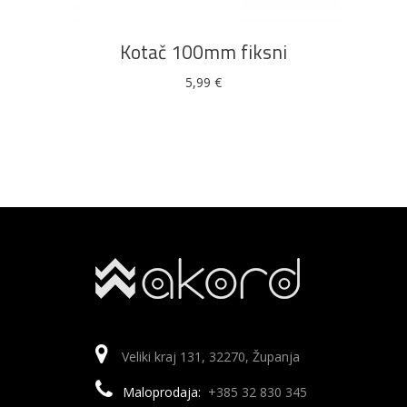
Kotač 100mm fiksni
5,99
€
Veliki kraj 131, 32270, Županja
Maloprodaja:
+385 32 830 345