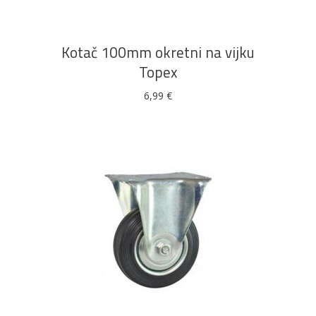
Kotač 100mm okretni na vijku
Topex
6,99
€
DODAJ U KOŠARICU