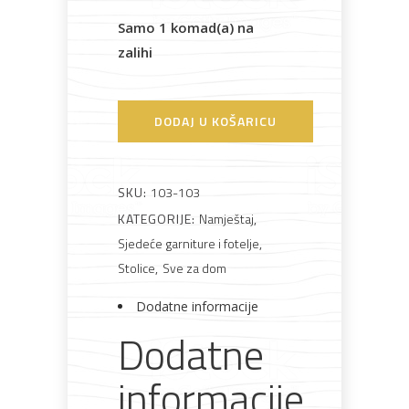
Samo 1 komad(a) na
Bijela
Metalna
Elektromaterijal
Vijčana
Okovi
zalihi
tehnika
galanterija
roba
za
namještaj
DODAJ U KOŠARICU
Bicikli
SKU:
103-103
KATEGORIJE:
Namještaj
,
Sjedeće garniture i fotelje
,
Stolice
,
Sve za dom
Dodatne informacije
Dodatne
informacije