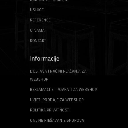
Motorni trimeri
Stege
USLUGE
Niti za trimer
Zidarski alati
REFERENCE
Gleteri
Strune za trimer
O NAMA
KONTAKT
Špahtle
Informacije
DOSTAVA I NAČINI PLAĆANJA ZA
WEBSHOP
REKLAMACIJE I POVRATI ZA WEBSHOP
UVJETI PRODAJE ZA WEBSHOP
POLITIKA PRIVATNOSTI
ONLINE RJEŠAVANJE SPOROVA