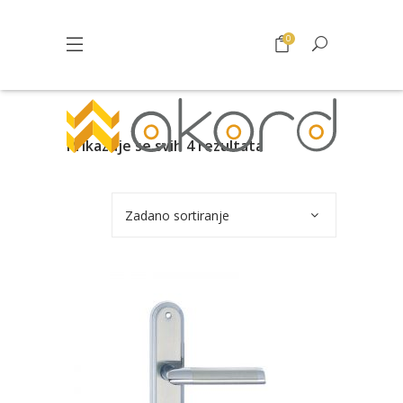
0
Prikazuje se svih 4 rezultata
Zadano sortiranje