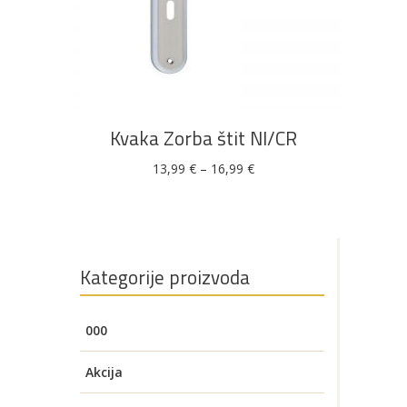
Ovaj
ODABERI OPCIJE
proizvod
ima
više
Kvaka Zorba štit NI/CR
varijanti.
Opcije
Raspon
13,99
€
–
16,99
€
cijena:
se
od
13,99 €
mogu
do
16,99 €
odabrati
na
Kategorije proizvoda
stranici
proizvoda
000
Akcija